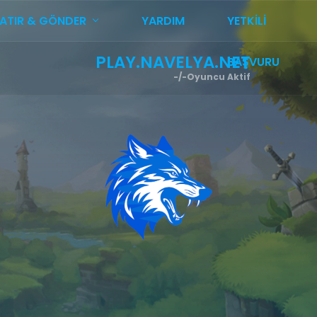
YATIR & GÖNDER
YARDIM
YETKILI
PLAY.NAVELYA.NET
BAŞVURU
-/-
Oyuncu Aktif