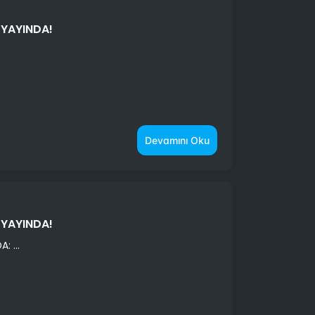
 YAYINDA!
Devamını Oku
 YAYINDA!
 ...