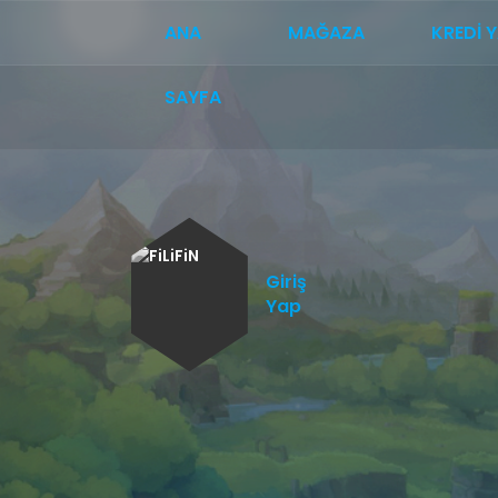
ANA
MAĞAZA
KREDI 
SAYFA
Giriş
Yap