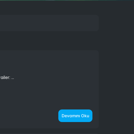
er: ...
Devamını Oku