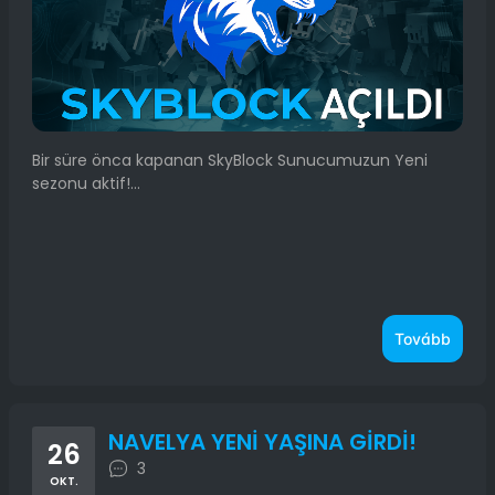
Bir süre önca kapanan SkyBlock Sunucumuzun Yeni
sezonu aktif!...
Tovább
NAVELYA YENİ YAŞINA GİRDİ!
26
3
OKT.