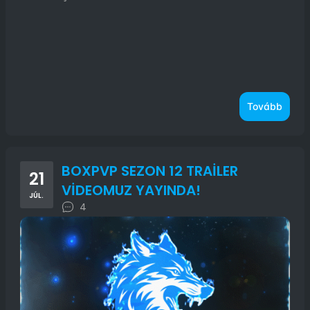
Tovább
BOXPVP SEZON 12 TRAİLER
21
VİDEOMUZ YAYINDA!
JÚL.
4