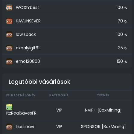
WOXIYbest
100 ₺
KAVUNSEVER
70 ₺
lowisback
100 ₺
akbalyigit61
35 ₺
emo120800
150 ₺
Legutóbbi vásárlások
FELHASZNÁLÓNÉV
KATEGÓRIA
TERMÉK
VIP
NVIP+ [BoxMining]
ItzRealSavesFR
lisesinavi
VIP
SPONSOR [BoxMining]