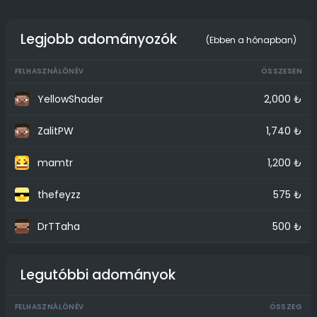
Legjobb adományozók
(Ebben a hónapban)
FELHASZNÁLÓNÉV
ÖSSZESEN
YellowShader
2,000 ₺
ZalitPW
1,740 ₺
mamtr
1,200 ₺
thefeyzz
575 ₺
DrTTaha
500 ₺
Legutóbbi adományok
FELHASZNÁLÓNÉV
ÖSSZEG