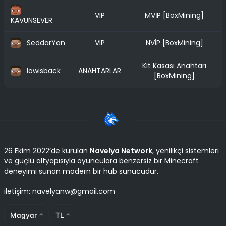
VIP
MVİP [BoxMining]
KAVUNSEVER
SeddarYan
VIP
NVİP [BoxMining]
Kit Kasası Anahtarı
lowisback
ANAHTARLAR
[BoxMining]
26 Ekim 2022’de kurulan
Navelya Network
, yenilikçi sistemleri
ve güçlü altyapısıyla oyunculara benzersiz bir Minecraft
deneyimi sunan modern bir hub sunucudur.
iletişim: navelyanw@gmail.com
Magyar
TL