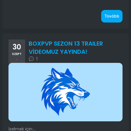
Tovább
BOXPVP SEZON 13 TRAILER
30
VİDEOMUZ YAYINDA!
SZEPT
1
.
İzelmek için:...