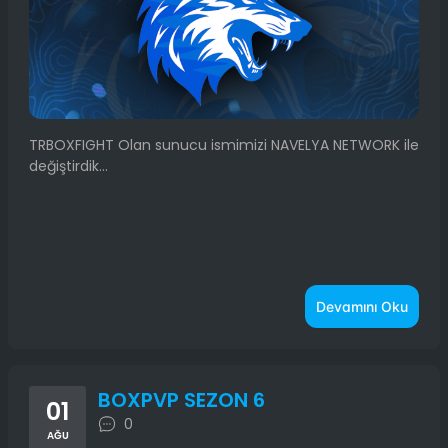
TRBOXFIGHT Olan sunucu ismimizi NAVELYA NETWORK ile
değiştirdik...
Devamını Oku
BOXPVP SEZON 6
01
0
AĞU