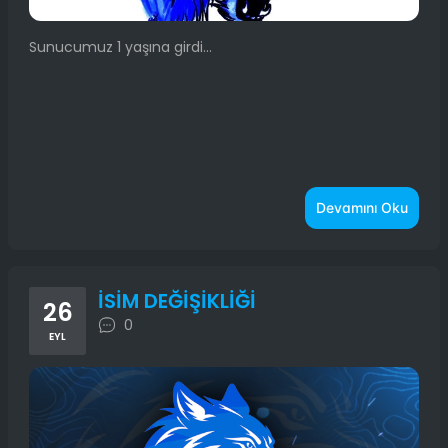
Sunucumuz 1 yaşına girdi...
Devamını Oku
İSİM DEĞİŞİKLİĞİ
26
0
EYL