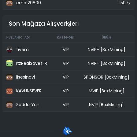
emo120800
150 ₺
Son Mağaza Alışverişleri
KULLANICI ADI
KATEGORI
ÜRÜN
fivem
VIP
NVIP+ [BoxMining]
ItzRealSavesFR
VIP
NVIP+ [BoxMining]
lisesinavi
VIP
SPONSOR [BoxMining]
KAVUNSEVER
VIP
MVİP [BoxMining]
SeddarYan
VIP
NVİP [BoxMining]