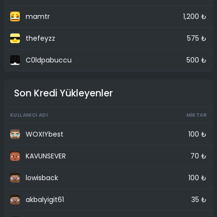
mamtr
1,200 ₺
thefeyzz
575 ₺
C0ldpabuccu
500 ₺
Son Kredi Yükleyenler
KULLANICI ADI
MIKTAR
WOXIYbest
100 ₺
KAVUNSEVER
70 ₺
lowisback
100 ₺
akbalyigit61
35 ₺